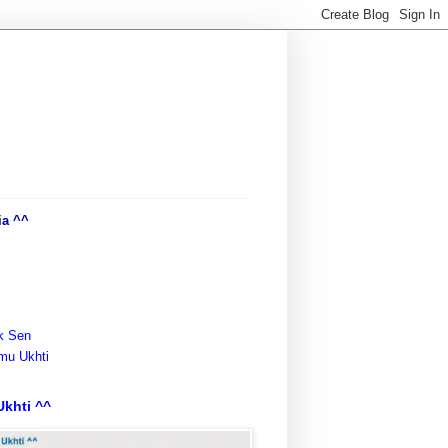
ia ^^
k Sen
mu Ukhti
khti ^^