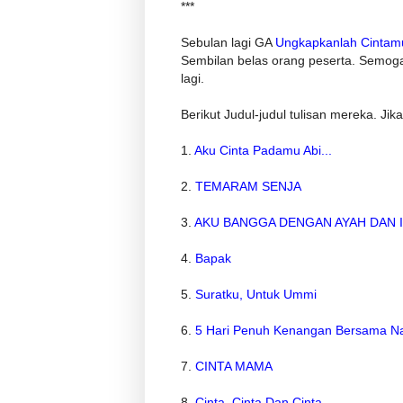
***
Sebulan lagi GA
Ungkapkanlah Cintam
Sembilan belas orang peserta. Semo
lagi.
Berikut Judul-judul tulisan mereka. Jik
1.
Aku Cinta Padamu Abi...
2.
TEMARAM SENJA
3.
AKU BANGGA DENGAN AYAH DAN 
4.
Bapak
5.
Suratku, Untuk Ummi
6.
5 Hari Penuh Kenangan Bersama N
7.
CINTA MAMA
8.
Cinta, Cinta Dan Cinta