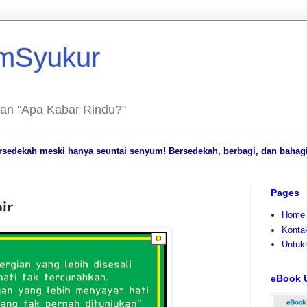
mSyukur
dan "Apa Kabar Rindu?"
ersedekah meski hanya seuntai senyum! Bersedekah, berbagi, dan bahag
Pages
ir
Home
Konta
Untuk
eBook U