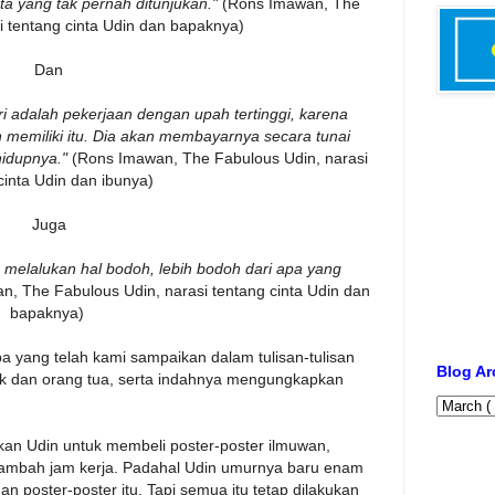
ta yang tak pernah ditunjukan."
(Rons Imawan, The
i tentang cinta Udin dan bapaknya)
Dan
i adalah pekerjaan dengan upah tertinggi, karena
n memiliki itu. Dia akan membayarnya secara tunai
idupnya."
(Rons Imawan, The Fabulous Udin, narasi
cinta Udin dan ibunya)
Juga
 melalukan hal bodoh, lebih bodoh dari apa yang
n, The Fabulous Udin, narasi tentang cinta Udin dan
bapaknya)
a yang telah kami sampaikan dalam tulisan-tulisan
Blog Ar
ak dan orang tua, serta indahnya mengungkapkan
n Udin untuk membeli poster-poster ilmuwan,
ambah jam kerja. Padahal Udin umurnya baru enam
 poster-poster itu. Tapi semua itu tetap dilakukan