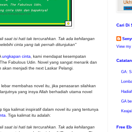
Cari Di 
li saat isi hati tak tercurahkan. Tak ada kehilangan
Seny
elebihi cinta yang tak pernah ditunjukan"
View my 
A
ungkapan cinta
, kami mendapat kesempatan
Catatan
The Fabulous Udin. Novel yang sangat menarik dan
h akan menjadi the next Laskar Pelangi.
GA: S
Lomba
 lebar membahas novel itu, jika penasaran silahkan
Hadiah
elanjutnya yang insya Allah berhadiah utama novel
GA be
p tiga kalimat inspiratif dalam novel itu yang tentunya
Keaja
nta
. Tiga kalimat itu adalah:
li saat isi hati tak tercurahkan. Tak ada kehilangan
Free Eb