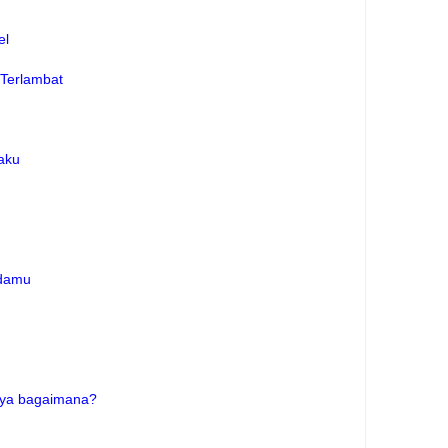
el
 Terlambat
aku
adamu
snya bagaimana?