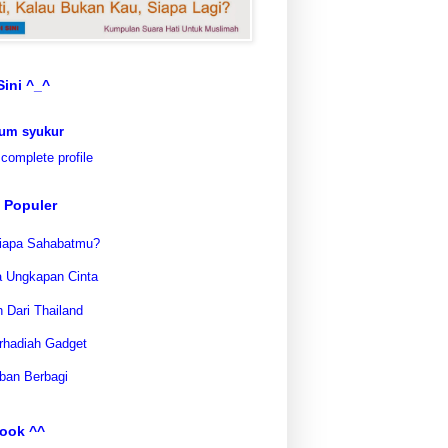
Sini ^_^
um syukur
complete profile
 Populer
iapa Sahabatmu?
 Ungkapan Cinta
 Dari Thailand
rhadiah Gadget
iban Berbagi
ook ^^